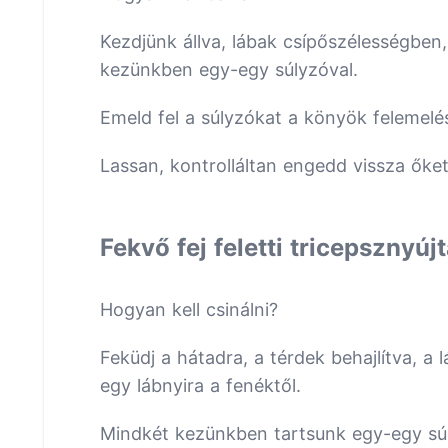
Kezdjünk állva, lábak csípőszélességben
kezünkben egy-egy súlyzóval.
Emeld fel a súlyzókat a könyök felemel
Lassan, kontrolláltan engedd vissza őket
Fekvő fej feletti tricepsznyúj
Hogyan kell csinálni?
Feküdj a hátadra, a térdek behajlítva, a 
egy lábnyira a fenéktől.
Mindkét kezünkben tartsunk egy-egy súlyz