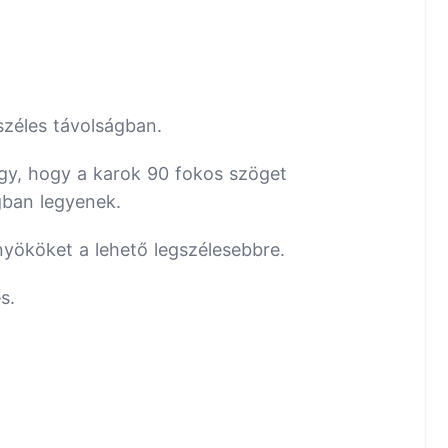
széles távolságban.
gy, hogy a karok 90 fokos szöget
gban legyenek.
önyököket a lehető legszélesebbre.
s.