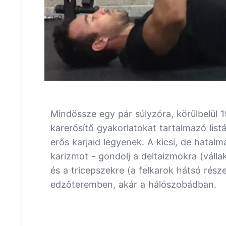
Mindössze egy pár súlyzóra, körülbelül 1
karerősítő gyakorlatokat tartalmazó li
erős karjaid legyenek. A kicsi, de hatal
karizmot - gondolj a deltaizmokra (vállak
és a tricepszekre (a felkarok hátsó rész
edzőteremben, akár a hálószobádban.