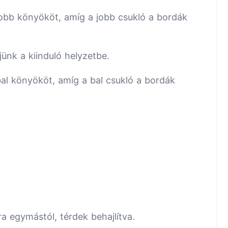
obb könyököt, amíg a jobb csukló a bordák
jünk a kiinduló helyzetbe.
al könyököt, amíg a bal csukló a bordák
ra egymástól, térdek behajlítva.