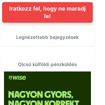
Iratkozz fel, hogy ne maradj
le!
Legnézettebb bejegyzések
Olcsó külföldi pénzküldés