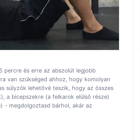
5 percre és erre az abszolút legjobb
stára van szükséged ahhoz, hogy komolyan
mas súlyzók lehetővé teszik, hogy az összes
), a bicepszekre (a felkarok elülső része)
e) - megdolgoztasd bárhol, akár az