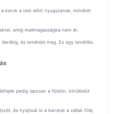
, a karok a test előtt nyugszanak, mindkét
ésével, amíg mellmagasságba nem ér.
 derékig, és ismételd meg. Ez egy ismétlés.
tás
lábfejek pedig laposan a földön, körülbelül
ót, és nyújtsuk ki a karokat a vállak fölé,