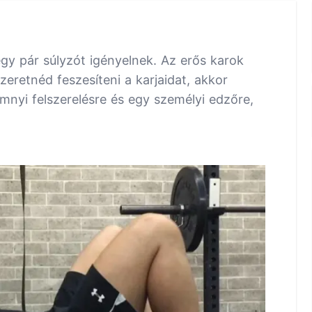
gy pár súlyzót igényelnek. Az erős karok
eretnéd feszesíteni a karjaidat, akkor
nyi felszerelésre és egy személyi edzőre,