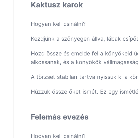
Kaktusz karok
Hogyan kell csinálni?
Kezdjünk a szőnyegen állva, lábak csípő
Hozd össze és emelde fel a könyökeid ú
alkossanak, és a könyökök vállmagassá
A törzset stabilan tartva nyissuk ki a k
Húzzuk össze őket ismét. Ez egy ismétlé
Felemás evezés
Hogyan kell csinálni?