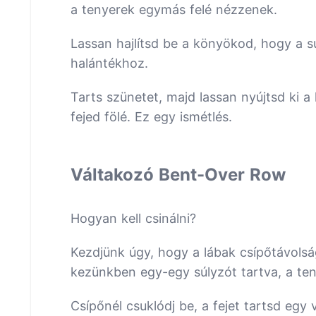
a tenyerek egymás felé nézzenek.
Lassan hajlítsd be a könyökod, hogy a sú
halántékhoz.
Tarts szünetet, majd lassan nyújtsd ki a
fejed fölé. Ez egy ismétlés.
Váltakozó Bent-Over Row
Hogyan kell csinálni?
Kezdjünk úgy, hogy a lábak csípőtávols
kezünkben egy-egy súlyzót tartva, a t
Csípőnél csuklódj be, a fejet tartsd egy 