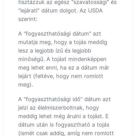
tisztázzuk az egész "szavatossági" és
"lejárati" dátum dolgot. Az USDA
szerint:
A "fogyaszthatósági dátum" azt
mutatja meg, hogy a tojás meddig
lesz a legjobb ízű és legjobb
minőségű. A tojást mindenképpen
meg lehet enni, ha ez a dátum már
lejárt (feltéve, hogy nem romlott
meg).
A "fogyaszthatósági idő" dátum azt
jelzi az élelmiszerboltnak, hogy
meddig lehet még árulni a tojást. E
dátum után is fogyasztható a tojás
(ismét csak addig, amíg nem romlott