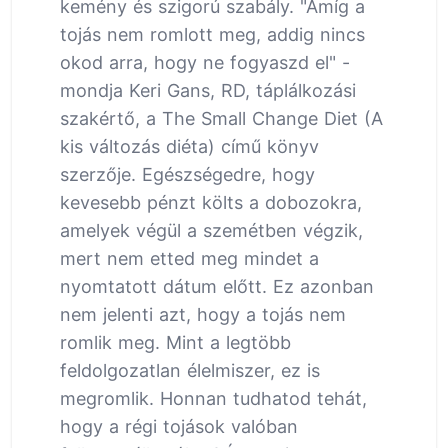
kemény és szigorú szabály. "Amíg a
tojás nem romlott meg, addig nincs
okod arra, hogy ne fogyaszd el" -
mondja Keri Gans, RD, táplálkozási
szakértő, a The Small Change Diet (A
kis változás diéta) című könyv
szerzője. Egészségedre, hogy
kevesebb pénzt költs a dobozokra,
amelyek végül a szemétben végzik,
mert nem etted meg mindet a
nyomtatott dátum előtt. Ez azonban
nem jelenti azt, hogy a tojás nem
romlik meg. Mint a legtöbb
feldolgozatlan élelmiszer, ez is
megromlik. Honnan tudhatod tehát,
hogy a régi tojások valóban