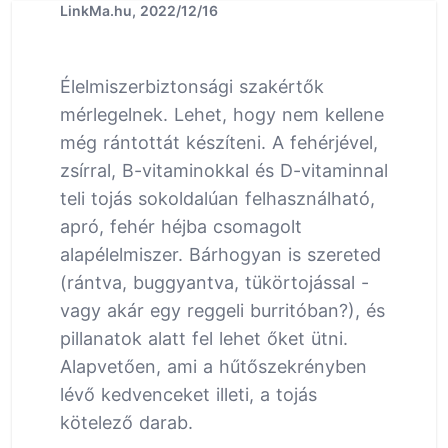
LinkMa.hu, 2022/12/16
Élelmiszerbiztonsági szakértők
mérlegelnek. Lehet, hogy nem kellene
még rántottát készíteni. A fehérjével,
zsírral, B-vitaminokkal és D-vitaminnal
teli tojás sokoldalúan felhasználható,
apró, fehér héjba csomagolt
alapélelmiszer. Bárhogyan is szereted
(rántva, buggyantva, tükörtojással -
vagy akár egy reggeli burritóban?), és
pillanatok alatt fel lehet őket ütni.
Alapvetően, ami a hűtőszekrényben
lévő kedvenceket illeti, a tojás
kötelező darab.