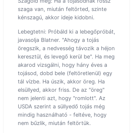
Szagold meg: Ha a tojásodnak rossz
szaga van, miután feltörted, szinte
kénszagú, akkor ideje kidobni.
Lebegtetni: Próbáld ki a lebegőpróbát,
javasolja Blatner. "Ahogy a tojás
öregszik, a nedvesség távozik a héjon
keresztül, és levegő kerül be". Ha meg
akarod vizsgálni, hogy hány éves a
tojásod, dobd bele (feltöretlenül) egy
tál vízbe. Ha úszik, akkor öreg. Ha
elsüllyed, akkor friss. De az "öreg"
nem jelenti azt, hogy "romlott". Az
USDA szerint a süllyedő tojás még
mindig használható - feltéve, hogy
nem bűzlik, miután feltörtük.