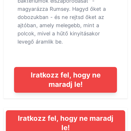
baktériumok elszaporodását" -
magyarázza Rumsey. Hagyd őket a
dobozukban - és ne rejtsd őket az
ajtóban, amely melegebb, mint a
polcok, mivel a hűtő kinyitásakor
levegő áramlik be.
Iratkozz fel, hogy ne
maradj le!
Iratkozz fel, hogy ne maradj
le!