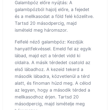
Galambpóz előre nyújtás: A
galambpózból hajolj előre, a fejedet
és a mellkasodat a föld felé közelítve.
Tartsd 20 másodpercig, majd
ismételd meg háromszor.
Felfelé néző galambpóz: Kezdjük
hanyattfekvéssel. Emeld fel az egyik
lábad, majd ezt a térdet vidd ki
oldalra. A másik térdedet csatold az
első lábadhoz. A kezeid tekerd a
második lábadra, közvetlenül a térd
alatt, és finoman húzd meg. A célod
az legyen, hogy a második térded a
mellkasodhoz érjen. Tartsd 20
másodpercig, majd ismételje meg