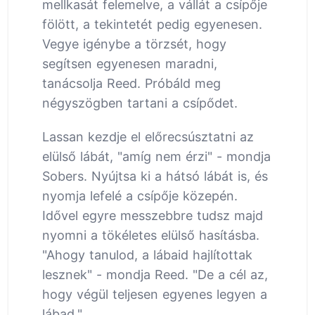
mellkasát felemelve, a vállát a csípője
fölött, a tekintetét pedig egyenesen.
Vegye igénybe a törzsét, hogy
segítsen egyenesen maradni,
tanácsolja Reed. Próbáld meg
négyszögben tartani a csípődet.
Lassan kezdje el előrecsúsztatni az
elülső lábát, "amíg nem érzi" - mondja
Sobers. Nyújtsa ki a hátsó lábát is, és
nyomja lefelé a csípője közepén.
Idővel egyre messzebbre tudsz majd
nyomni a tökéletes elülső hasításba.
"Ahogy tanulod, a lábaid hajlítottak
lesznek" - mondja Reed. "De a cél az,
hogy végül teljesen egyenes legyen a
lábad."