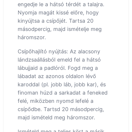
engedje le a hátsó térdét a talajra.
Nyomja magát kissé előre, hogy
kinyújtsa a csípőjét. Tartsa 20
másodpercig, majd ismételje meg
háromszor.
Csípőhajlító nyújtás: Az alacsony
lándzsaállásból emeld fel a hátsó
lábujjaid a padlóról. Fogd meg a
lábadat az azonos oldalon lévő
karoddal (pl. jobb láb, jobb kar), és
finoman húzd a sarkadat a feneked
felé, miközben nyomd lefelé a
csípődbe. Tartsd 20 másodpercig,
majd ismételd meg háromszor.
Ismételd meg a teljes kört a másik