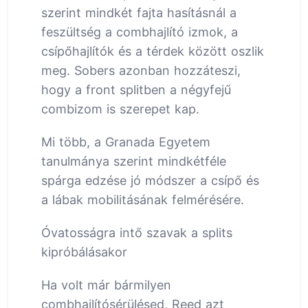
szerint mindkét fajta hasításnál a
feszültség a combhajlító izmok, a
csípőhajlítók és a térdek között oszlik
meg. Sobers azonban hozzáteszi,
hogy a front splitben a négyfejű
combizom is szerepet kap.
Mi több, a Granada Egyetem
tanulmánya szerint mindkétféle
spárga edzése jó módszer a csípő és
a lábak mobilitásának felmérésére.
Óvatosságra intő szavak a splits
kipróbálásakor
Ha volt már bármilyen
combhajlítósérülésed, Reed azt