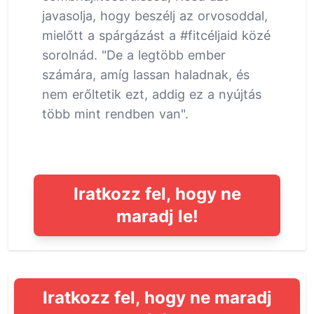
javasolja, hogy beszélj az orvosoddal,
mielőtt a spárgázást a #fitcéljaid közé
sorolnád. "De a legtöbb ember
számára, amíg lassan haladnak, és
nem erőltetik ezt, addig ez a nyújtás
több mint rendben van".
Iratkozz fel, hogy ne
maradj le!
Iratkozz fel, hogy ne maradj