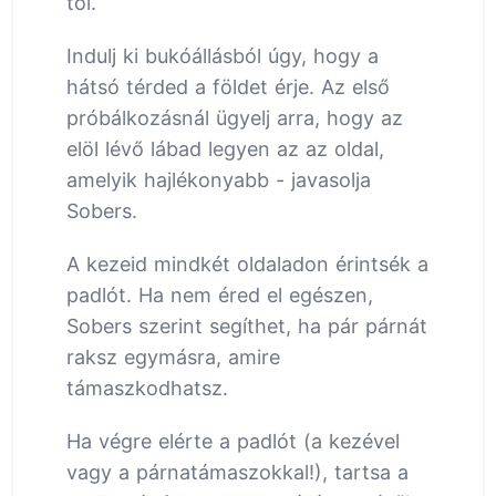
től.
Indulj ki bukóállásból úgy, hogy a
hátsó térded a földet érje. Az első
próbálkozásnál ügyelj arra, hogy az
elöl lévő lábad legyen az az oldal,
amelyik hajlékonyabb - javasolja
Sobers.
A kezeid mindkét oldaladon érintsék a
padlót. Ha nem éred el egészen,
Sobers szerint segíthet, ha pár párnát
raksz egymásra, amire
támaszkodhatsz.
Ha végre elérte a padlót (a kezével
vagy a párnatámaszokkal!), tartsa a