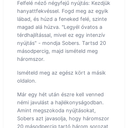
Felfelé néző négyfejű nyújtás: Kezdjük
hanyattfekvéssel. Fogd meg az egyik
lábad, és húzd a feneked felé, szinte
magad alá húzva. "Legyél óvatos a
térdhajlítással, mivel ez egy intenzív
nyújtás" - mondja Sobers. Tartsd 20
másodpercig, majd ismételd meg
háromszor.
Ismételd meg az egész kört a másik
oldalon.
Már egy hét után észre kell venned
némi javulást a hajlékonyságodban.
Amint megszokoda nyújtásokat,
Sobers azt javasolja, hogy háromszor
20 másodpercig tartó három sorozat