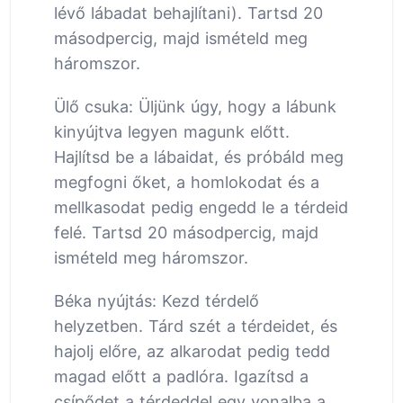
lévő lábadat behajlítani). Tartsd 20
másodpercig, majd ismételd meg
háromszor.
Ülő csuka: Üljünk úgy, hogy a lábunk
kinyújtva legyen magunk előtt.
Hajlítsd be a lábaidat, és próbáld meg
megfogni őket, a homlokodat és a
mellkasodat pedig engedd le a térdeid
felé. Tartsd 20 másodpercig, majd
ismételd meg háromszor.
Béka nyújtás: Kezd térdelő
helyzetben. Tárd szét a térdeidet, és
hajolj előre, az alkarodat pedig tedd
magad előtt a padlóra. Igazítsd a
csípődet a térdeddel egy vonalba a