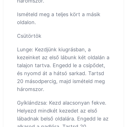
háromszor.
Ismételd meg a teljes kört a másik
oldalon.
Csütörtök
Lunge: Kezdjünk kiugrásban, a
kezeinket az első lábunk két oldalán a
talajon tartva. Engedd le a csípődet,
és nyomd át a hátsó sarkad. Tartsd
20 másodpercig, majd ismételd meg
háromszor.
Gyíklándzsa: Kezd alacsonyan fekve.
Helyezd mindkét kezedet az első
lábadnak belső oldalára. Engedd le az
alkarod a padlóra. Tartsd 20