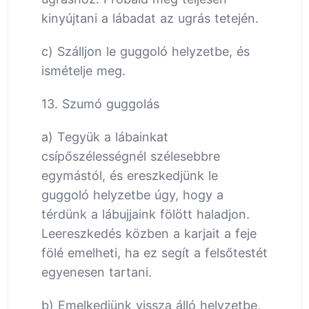
kinyújtani a lábadat az ugrás tetején.
c) Szálljon le guggoló helyzetbe, és
ismételje meg.
13. Szumó guggolás
a) Tegyük a lábainkat
csípőszélességnél szélesebbre
egymástól, és ereszkedjünk le
guggoló helyzetbe úgy, hogy a
térdünk a lábujjaink fölött haladjon.
Leereszkedés közben a karjait a feje
fölé emelheti, ha ez segít a felsőtestét
egyenesen tartani.
b) Emelkedjünk vissza álló helyzetbe,