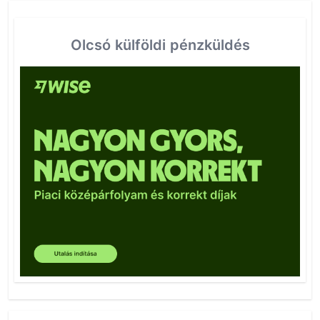
Olcsó külföldi pénzküldés