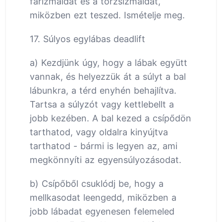
farizmaidat és a törzsizmaidat,
miközben ezt teszed. Ismételje meg.
17. Súlyos egylábas deadlift
a) Kezdjünk úgy, hogy a lábak együtt
vannak, és helyezzük át a súlyt a bal
lábunkra, a térd enyhén behajlítva.
Tartsa a súlyzót vagy kettlebellt a
jobb kezében. A bal kezed a csípődön
tarthatod, vagy oldalra kinyújtva
tarthatod - bármi is legyen az, ami
megkönnyíti az egyensúlyozásodat.
b) Csípőből csuklódj be, hogy a
mellkasodat leengedd, miközben a
jobb lábadat egyenesen felemeled