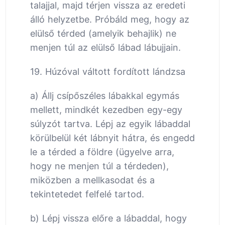
talajjal, majd térjen vissza az eredeti
álló helyzetbe. Próbáld meg, hogy az
elülső térded (amelyik behajlik) ne
menjen túl az elülső lábad lábujjain.
19. Húzóval váltott fordított lándzsa
a) Állj csípőszéles lábakkal egymás
mellett, mindkét kezedben egy-egy
súlyzót tartva. Lépj az egyik lábaddal
körülbelül két lábnyit hátra, és engedd
le a térded a földre (ügyelve arra,
hogy ne menjen túl a térdeden),
miközben a mellkasodat és a
tekintetedet felfelé tartod.
b) Lépj vissza előre a lábaddal, hogy