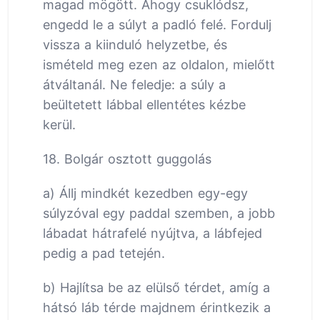
magad mögött. Ahogy csuklódsz,
engedd le a súlyt a padló felé. Fordulj
vissza a kiinduló helyzetbe, és
ismételd meg ezen az oldalon, mielőtt
átváltanál. Ne feledje: a súly a
beültetett lábbal ellentétes kézbe
kerül.
18. Bolgár osztott guggolás
a) Állj mindkét kezedben egy-egy
súlyzóval egy paddal szemben, a jobb
lábadat hátrafelé nyújtva, a lábfejed
pedig a pad tetején.
b) Hajlítsa be az elülső térdet, amíg a
hátsó láb térde majdnem érintkezik a