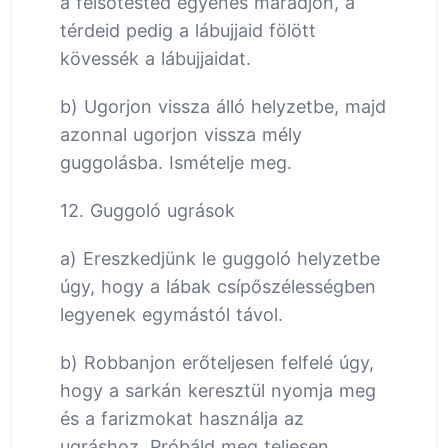
a felsőtested egyenes maradjon, a
térdeid pedig a lábujjaid fölött
kövessék a lábujjaidat.
b) Ugorjon vissza álló helyzetbe, majd
azonnal ugorjon vissza mély
guggolásba. Ismételje meg.
12. Guggoló ugrások
a) Ereszkedjünk le guggoló helyzetbe
úgy, hogy a lábak csípőszélességben
legyenek egymástól távol.
b) Robbanjon erőteljesen felfelé úgy,
hogy a sarkán keresztül nyomja meg
és a farizmokat használja az
ugráshoz. Próbáld meg teljesen