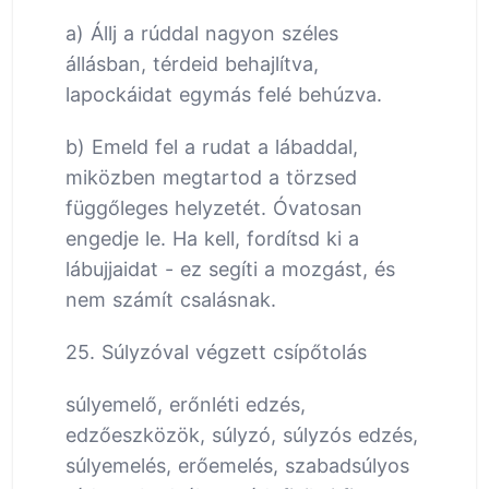
a) Állj a rúddal nagyon széles
állásban, térdeid behajlítva,
lapockáidat egymás felé behúzva.
b) Emeld fel a rudat a lábaddal,
miközben megtartod a törzsed
függőleges helyzetét. Óvatosan
engedje le. Ha kell, fordítsd ki a
lábujjaidat - ez segíti a mozgást, és
nem számít csalásnak.
25. Súlyzóval végzett csípőtolás
súlyemelő, erőnléti edzés,
edzőeszközök, súlyzó, súlyzós edzés,
súlyemelés, erőemelés, szabadsúlyos