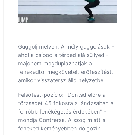
Guggolj mélyen: A mély guggolások -
ahol a csípőd a térded alá süllyed -
majdnem megduplázhatják a
fenekedtől megkövetelt erőfeszítést,
amikor visszatérsz álló helyzetbe.
Felsőtest-pozíció: "Döntsd előre a
törzsedet 45 fokosra a lándzsában a
forróbb fenékégetés érdekében" -
mondja Contreras. A szög miatt a
feneked keményebben dolgozik.