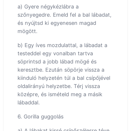
a) Gyere négykézlábra a
szőnyegedre. Emeld fel a bal lábadat,
és nyújtsd ki egyenesen magad
mögött.
b) Egy íves mozdulattal, a lábadat a
testeddel egy vonalban tartva
söprintsd a jobb lábad mögé és
keresztbe. Ezután söpörje vissza a
kiinduló helyzetén túl a bal csípőjével
oldalirányú helyzetbe. Térj vissza
középre, és ismételd meg a másik
lábaddal.
6. Gorilla guggolás
a) A lábakat kissé csípőszélesre téve