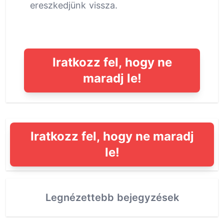
ereszkedjünk vissza.
Iratkozz fel, hogy ne
maradj le!
Iratkozz fel, hogy ne maradj
le!
Legnézettebb bejegyzések