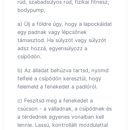
rúd, szabadsúlyos rúd, fizikai fitnesz,
bodypump,
a) Ülj a földre úgy, hogy a lapockáidat
egy padnak vagy lépcsőnek
támasztod. Ha súlyzót vagy súlyzót
adsz hozzá, egyensúlyozz a
csípődön.
b) Az álladat behúzva tartsd, nyomd
felfelé a csípődön keresztül, hogy
felemeld a fenekedet a padlóról.
c) Feszítsd meg a fenekedet a
csúcson - a válladnak, a csípődnek és
a térdednek egyenes vonalban kell
lennie. Lassú, kontrollált mozdulattal