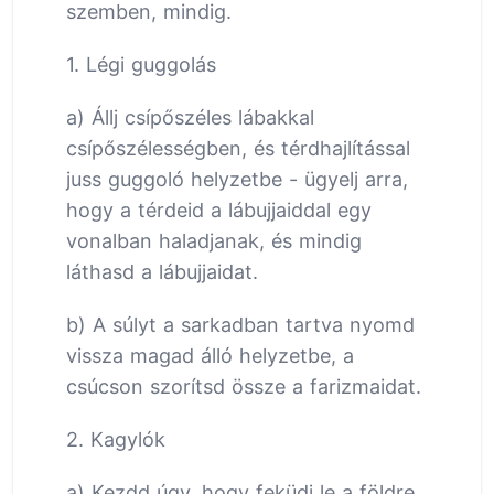
szemben, mindig.
1. Légi guggolás
a) Állj csípőszéles lábakkal
csípőszélességben, és térdhajlítással
juss guggoló helyzetbe - ügyelj arra,
hogy a térdeid a lábujjaiddal egy
vonalban haladjanak, és mindig
láthasd a lábujjaidat.
b) A súlyt a sarkadban tartva nyomd
vissza magad álló helyzetbe, a
csúcson szorítsd össze a farizmaidat.
2. Kagylók
a) Kezdd úgy, hogy feküdj le a földre