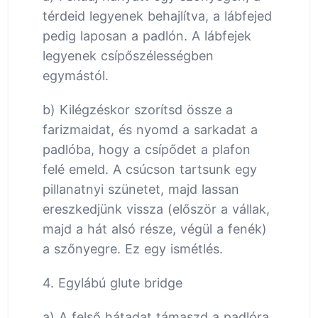
térdeid legyenek behajlítva, a lábfejed
pedig laposan a padlón. A lábfejek
legyenek csípőszélességben
egymástól.
b) Kilégzéskor szorítsd össze a
farizmaidat, és nyomd a sarkadat a
padlóba, hogy a csípődet a plafon
felé emeld. A csúcson tartsunk egy
pillanatnyi szünetet, majd lassan
ereszkedjünk vissza (először a vállak,
majd a hát alsó része, végül a fenék)
a szőnyegre. Ez egy ismétlés.
4. Egylábú glute bridge
a) A felső hátadat támaszd a padlóra,