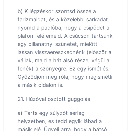
b) Kilégzéskor szorítsd össze a
farizmaidat, és a közelebbi sarkadat
nyomd a padlóba, hogy a csípődet a
plafon felé emeld. A csúcson tartsunk
egy pillanatnyi szünetet, mielőtt
lassan visszaereszkednénk (először a
vállak, majd a hát alsó része, végül a
fenék) a szőnyegre. Ez egy ismétlés.
Győződjön meg róla, hogy megismétli
a másik oldalon is.
21. Húzóval osztott guggolás
a) Tarts egy súlyzót serleg
helyzetben, és tedd egyik lábad a
másik elé. Ügyelj arra, hogy a hátsó