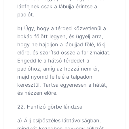
lábfejnek csak a lábujja érintse a
padlót.
b) Úgy, hogy a térded közvetlenül a
bokád fölött legyen, és ügyelj arra,
hogy ne hajoljon a lábujjad fölé, lökj
előre, és szorítsd össze a farizmaidat.
Engedd le a hátsó térdedet a
padlóhoz, amíg az hozzá nem ér,
majd nyomd felfelé a talpadon
keresztül. Tartsa egyenesen a hátát,
és nézzen előre.
22. Hantizó görbe lándzsa
a) Állj csípőszéles lábtávolságban,
mindkét kezedben egy-egy súlyzót