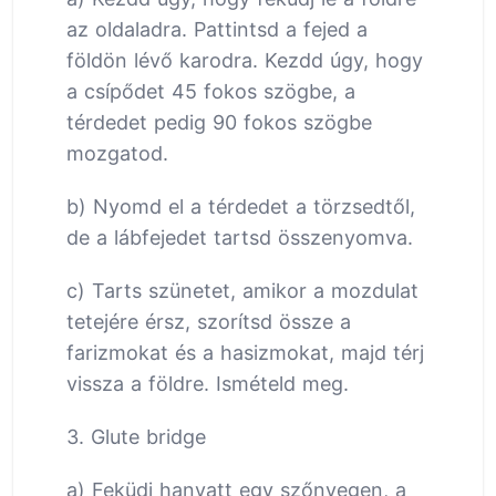
az oldaladra. Pattintsd a fejed a
földön lévő karodra. Kezdd úgy, hogy
a csípődet 45 fokos szögbe, a
térdedet pedig 90 fokos szögbe
mozgatod.
b) Nyomd el a térdedet a törzsedtől,
de a lábfejedet tartsd összenyomva.
c) Tarts szünetet, amikor a mozdulat
tetejére érsz, szorítsd össze a
farizmokat és a hasizmokat, majd térj
vissza a földre. Ismételd meg.
3. Glute bridge
a) Feküdj hanyatt egy szőnyegen, a