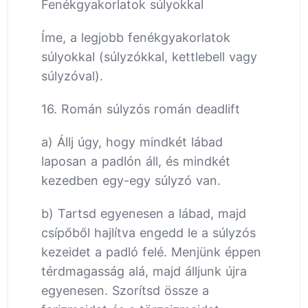
Fenékgyakorlatok súlyokkal
Íme, a legjobb fenékgyakorlatok
súlyokkal (súlyzókkal, kettlebell vagy
súlyzóval).
16. Román súlyzós román deadlift
a) Állj úgy, hogy mindkét lábad
laposan a padlón áll, és mindkét
kezedben egy-egy súlyzó van.
b) Tartsd egyenesen a lábad, majd
csípőből hajlítva engedd le a súlyzós
kezeidet a padló felé. Menjünk éppen
térdmagasság alá, majd álljunk újra
egyenesen. Szorítsd össze a