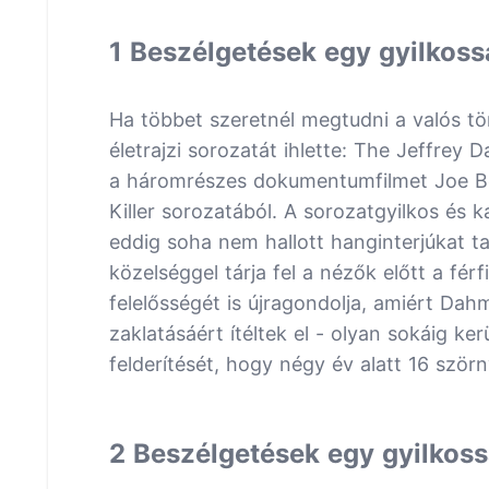
1 Beszélgetések egy gyilkoss
Ha többet szeretnél megtudni a valós tö
életrajzi sorozatát ihlette: The Jeffrey
a háromrészes dokumentumfilmet Joe Be
Killer sorozatából. A sorozatgyilkos és 
eddig soha nem hallott hanginterjúkat 
közelséggel tárja fel a nézők előtt a férf
felelősségét is újragondolja, amiért Dah
zaklatásáért ítéltek el - olyan sokáig ke
felderítését, hogy négy év alatt 16 szörn
2 Beszélgetések egy gyilkoss