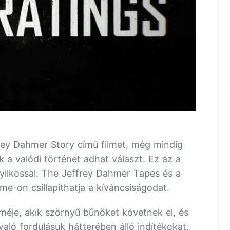
ey Dahmer Story című filmet, még mindig
 a valódi történet adhat választ. Ez az a
gyilkossal: The Jeffrey Dahmer Tapes és a
e-on csillapíthatja a kíváncsiságodat.
méje, akik szörnyű bűnöket követnek el, és
ló fordulásuk hátterében álló indítékokat,