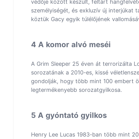
védője között készült, feltárt hangfelv
személyiségét, és exkluzív új interjúkat
köztük Gacy egyik túlélőjének vallomásáv
4 A komor alvó meséi
A Grim Sleeper 25 éven át terrorizálta Lo
sorozatának a 2010-es, kissé véletlensze
gondolják, hogy több mint 100 embert ö
legtermékenyebb sorozatgyilkosa.
5 A gyóntató gyilkos
Henry Lee Lucas 1983-ban több mint 200