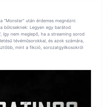
 a "Monster" után érdemes megnézni:
 a bölcseknek: Legyen egy barátod
n", így nem meglepő, ha a streaming sorod
ihletésű tévéműsorokkal, és azok számára,
ztőbb, mint a fikció, sorozatgyilkosokról