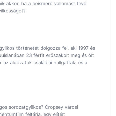
nik akkor, ha a beismerő vallomást tevő
yilkosságot?
ilkos történetét dolgozza fel, aki 1997 és
uisianában 23 férfit erőszakolt meg és ölt
 az áldozatok családjai hallgattak, és a
ágos sorozatgyilkos? Cropsey városi
ntumfilm feltárja, egy elítélt