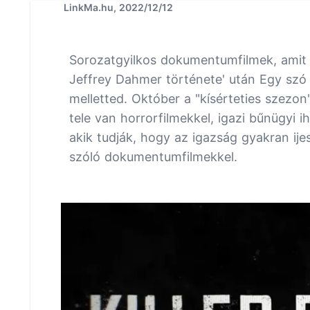
LinkMa.hu, 2022/12/12
Sorozatgyilkos dokumentumfilmek, amit
Jeffrey Dahmer története' után Egy szó
melletted. Október a "kísérteties szezo
tele van horrorfilmekkel, igazi bűnügyi 
akik tudják, hogy az igazság gyakran ijes
szóló dokumentumfilmekkel.