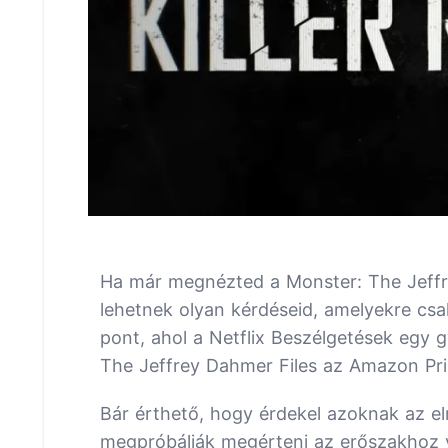
Ha már megnézted a Monster: The Jeffr
lehetnek olyan kérdéseid, amelyekre csak
pont, ahol a Netflix Beszélgetések egy 
The Jeffrey Dahmer Files az Amazon Prim
Bár érthető, hogy érdekel azoknak az el
megpróbálják megérteni az erőszakhoz va