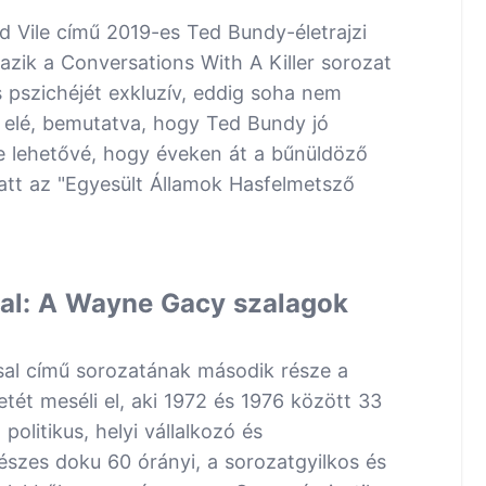
d Vile című 2019-es Ted Bundy-életrajzi
mazik a Conversations With A Killer sorozat
 pszichéjét exkluzív, eddig soha nem
ők elé, bemutatva, hogy Ted Bundy jó
te lehetővé, hogy éveken át a bűnüldöző
latt az "Egyesült Államok Hasfelmetsző
sal: A Wayne Gacy szalagok
sal című sorozatának második része a
ét meséli el, aki 1972 és 1976 között 33
politikus, helyi vállalkozó és
szes doku 60 órányi, a sorozatgyilkos és