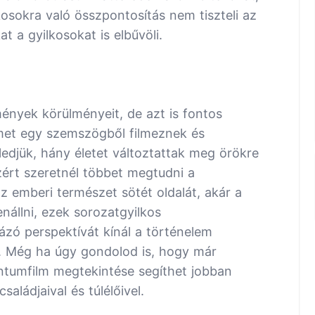
kosokra való összpontosítás nem tiszteli az
t a gyilkosokat is elbűvöli.
ények körülményeit, de azt is fontos
met egy szemszögből filmeznek és
ledjük, hány életet változtattak meg örökre
zért szeretnél többet megtudni a
z emberi természet sötét oldalát, akár a
nállni, ezek sorozatgyilkos
zó perspektívát kínál a történelem
l. Még ha úgy gondolod is, hogy már
ntumfilm megtekintése segíthet jobban
aládjaival és túlélőivel.