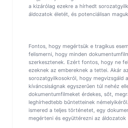
a kizárólag ezekre a hírhedt sorozatgyil
áldozatok életét, és potenciálisan maguka
Fontos, hogy megértsük e tragikus esem
felismerni, hogy minden dokumentumfil
szerkesztenek. Ezért fontos, hogy ne fe
ezeknek az embereknek a tettei. Akár a
sorozatgyilkosokról, hogy megvizsgáld a
kíváncsiságnak egyszerűen túl nehéz elle
dokumentumfilmeket érdekes, sőt, megrá
leghírhedtebb bűntetteinek némelyikérő
ismered a teljes történetet, egy dokume
megérteni és együttérezni az áldozatok cs