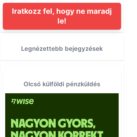
Iratkozz fel, hogy ne maradj
le!
Legnézettebb bejegyzések
Olcsó külföldi pénzküldés