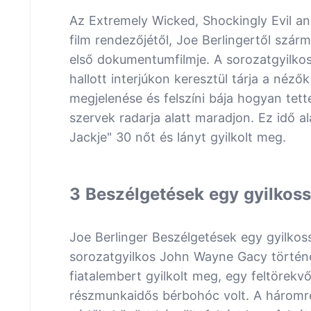
Az Extremely Wicked, Shockingly Evil an
film rendezőjétől, Joe Berlingertől szár
első dokumentumfilmje. A sorozatgyilkos
hallott interjúkon keresztül tárja a néz
megjelenése és felszíni bája hogyan tet
szervek radarja alatt maradjon. Ez idő a
Jackje" 30 nőt és lányt gyilkolt meg.
3 Beszélgetések egy gyilkos
Joe Berlinger Beszélgetések egy gyilkos
sorozatgyilkos John Wayne Gacy történet
fiatalembert gyilkolt meg, egy feltörekvő 
részmunkaidős bérbohóc volt. A háromré