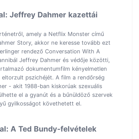
al: Jeffrey Dahmer kazettái
rténetről, amely a Netflix Monster című
 Dahmer Story, akkor ne keresse tovább ezt
rlinger rendező Conversation With A
kannibál Jeffrey Dahmer és védője közötti,
tartalmazó dokumentumfilm kényelmetlen
i eltorzult pszichéjét. A film a rendőrség
mer - akit 1988-ban kiskorúak szexuális
rülhette el a gyanút és a bűnüldöző szervek
yű gyilkosságot követhetett el.
al: A Ted Bundy-felvételek