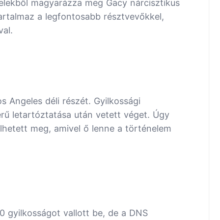
ételekből magyarázza meg Gacy nárcisztikus
 tartalmaz a legfontosabb résztvevőkkel,
al.
s Angeles déli részét. Gyilkossági
rű letartóztatása után vetett véget. Úgy
lhetett meg, amivel ő lenne a történelem
 gyilkosságot vallott be, de a DNS