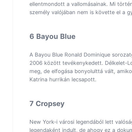
ellentmondott a vallomásainak. Mi törté
személy valójában nem is követte el a g
6 Bayou Blue
A Bayou Blue Ronald Dominique sorozatgy
2006 között tevékenykedett. Délkelet-Lo
meg, de elfogása bonyolulttá vált, amikor
Katrina hurrikán lecsapott.
7 Cropsey
New York-i városi legendából lett valós
legendaként indult, de ahogy ez a dokume