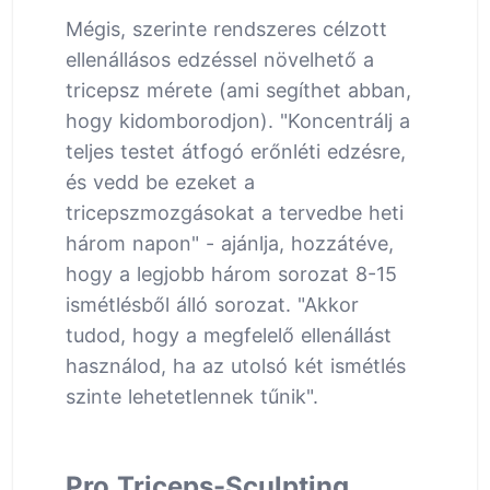
Mégis, szerinte rendszeres célzott
ellenállásos edzéssel növelhető a
tricepsz mérete (ami segíthet abban,
hogy kidomborodjon). "Koncentrálj a
teljes testet átfogó erőnléti edzésre,
és vedd be ezeket a
tricepszmozgásokat a tervedbe heti
három napon" - ajánlja, hozzátéve,
hogy a legjobb három sorozat 8-15
ismétlésből álló sorozat. "Akkor
tudod, hogy a megfelelő ellenállást
használod, ha az utolsó két ismétlés
szinte lehetetlennek tűnik".
Pro Triceps-Sculpting