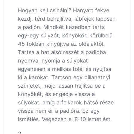
Hogyan kell csinálni? Hanyatt fekve
kezdj, térd behajlítva, lábfejek laposan
a padlón. Mindkét kezedben tarts
egy-egy súlyzót, könyököd körülbelül
45 fokban kinyújtva az oldalaktól.
Tartsa a hát alsó részét a padlóba
nyomva, nyomja a súlyokat
egyenesen a mellkas fölé, és nyújtsa
ki a karokat. Tartson egy pillanatnyi
szünetet, majd lassan hajlítsa be a
könyökét, és engedje vissza a
súlyokat, amíg a felkarok hátsó része
vissza nem ér a padlóra. Ez egy
ismétlés. Végezzen el 8-10 ismétlést.
2