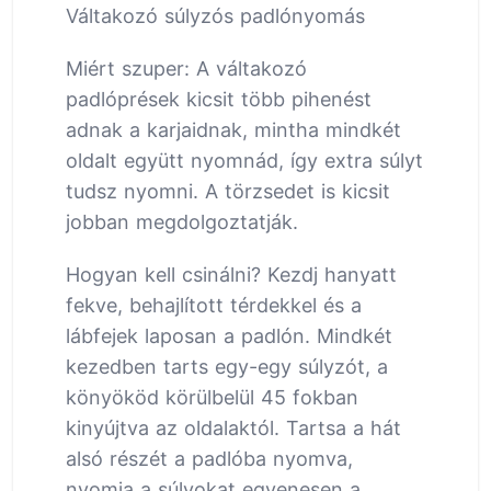
Váltakozó súlyzós padlónyomás
Miért szuper: A váltakozó
padlóprések kicsit több pihenést
adnak a karjaidnak, mintha mindkét
oldalt együtt nyomnád, így extra súlyt
tudsz nyomni. A törzsedet is kicsit
jobban megdolgoztatják.
Hogyan kell csinálni? Kezdj hanyatt
fekve, behajlított térdekkel és a
lábfejek laposan a padlón. Mindkét
kezedben tarts egy-egy súlyzót, a
könyököd körülbelül 45 fokban
kinyújtva az oldalaktól. Tartsa a hát
alsó részét a padlóba nyomva,
nyomja a súlyokat egyenesen a