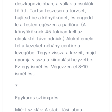
deszkapozícióban, a vállak a csuklók
fölött. Tartsd feszesen a törzset,
hajlítsd be a könyöködet, és engedd
le a tested egészen a padlóra. (A
könyököknek 45 fokban kell az
oldalaktól távolodniuk.) Alulról emeld
fel a kezeket néhány centire a
levegőbe. Tegye vissza a kezeit, majd
nyomja vissza a kiindulási helyzetbe.
Ez egy ismétlés. Végezzen el 8-10
ismétlést.
7
Egykaros szfinxprés
Miért sziklák: A stabilitási labda