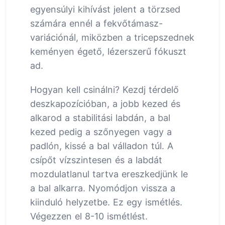
egyensúlyi kihívást jelent a törzsed
számára ennél a fekvőtámasz-
variációnál, miközben a tricepszednek
keményen égető, lézerszerű fókuszt
ad.
Hogyan kell csinálni? Kezdj térdelő
deszkapozícióban, a jobb kezed és
alkarod a stabilitási labdán, a bal
kezed pedig a szőnyegen vagy a
padlón, kissé a bal válladon túl. A
csípőt vízszintesen és a labdát
mozdulatlanul tartva ereszkedjünk le
a bal alkarra. Nyomódjon vissza a
kiinduló helyzetbe. Ez egy ismétlés.
Végezzen el 8-10 ismétlést.