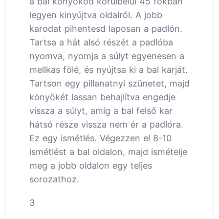
a bal könyököd körülbelül 45 fokban
legyen kinyújtva oldalról. A jobb
karodat pihentesd laposan a padlón.
Tartsa a hát alsó részét a padlóba
nyomva, nyomja a súlyt egyenesen a
mellkas fölé, és nyújtsa ki a bal karját.
Tartson egy pillanatnyi szünetet, majd
könyökét lassan behajlítva engedje
vissza a súlyt, amíg a bal felső kar
hátsó része vissza nem ér a padlóra.
Ez egy ismétlés. Végezzen el 8-10
ismétlést a bal oldalon, majd ismételje
meg a jobb oldalon egy teljes
sorozathoz.
3