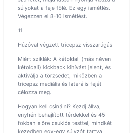
súlyokat a feje fölé. Ez egy ismétlés.
Végezzen el 8-10 ismétlést.
11
Húzóval végzett tricepsz visszarúgás
Miért sziklák: A kétoldali (más néven
kétoldali) kickback kihívást jelent, és
aktiválja a törzsedet, miközben a
tricepsz mediális és laterális fejét
célozza meg.
Hogyan kell csinálni? Kezdj állva,
enyhén behajlított térdekkel és 45
fokban előre csuklós testtel, mindkét
kezedben egy-egy súlyzót tartva,