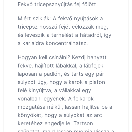
Fekvő tricepsznyújtás fej fölött
Miért sziklák: A fekvő nyújtások a
tricepsz hosszú fejét célozzák meg,
és leveszik a terhelést a hátadról, így
a karjaidra koncentrálhatsz.
Hogyan kell csinálni? Kezdj hanyatt
fekve, hajlított lábakkal, a lábfejek
laposan a padlón, és tarts egy pár
súlyzót úgy, hogy a karok a plafon
felé kinyújtva, a vállakkal egy
vonalban legyenek. A felkarok
mozgatása nélkül, lassan hajlítsa be a
könyökét, hogy a súlyokat az arc
keretéhez engedje le. Tartson
szünetet, majd lassan nyomja vissza a