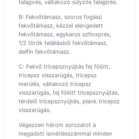
talajprés, váltakozó súlyzós talajprés.
B: Fekvőtámasz, szoros fogású
fekvőtámasz, kézzel elengedett
fekvőtámasz, egykaros szfinxprés,
1/2 török felállásból fekvőtámasz,
delfin fekvőtámasz.
C: Fekvő tricepsznyújtás fej fölött,
tricepsz visszarúgás, tricepsz
merülés, váltakozó tricepsz
visszarúgás, fej fölött tricepsznyújtás,
térdelő tricepsznyújtás, plank tricepsz
visszarúgás.
Végezzen három sorozatot a
megadott ismétlésszámmal minden