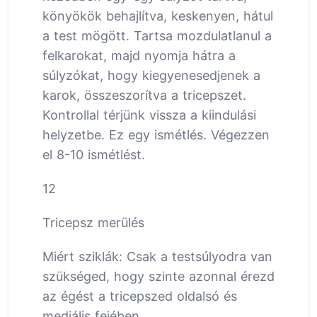
könyökök behajlítva, keskenyen, hátul
a test mögött. Tartsa mozdulatlanul a
felkarokat, majd nyomja hátra a
súlyzókat, hogy kiegyenesedjenek a
karok, összeszorítva a tricepszet.
Kontrollal térjünk vissza a kiindulási
helyzetbe. Ez egy ismétlés. Végezzen
el 8-10 ismétlést.
12
Tricepsz merülés
Miért sziklák: Csak a testsúlyodra van
szükséged, hogy szinte azonnal érezd
az égést a tricepszed oldalsó és
mediális fejében.