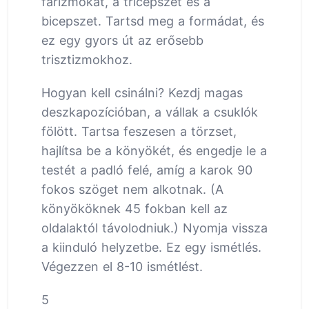
farizmokat, a tricepszet és a
bicepszet. Tartsd meg a formádat, és
ez egy gyors út az erősebb
trisztizmokhoz.
Hogyan kell csinálni? Kezdj magas
deszkapozícióban, a vállak a csuklók
fölött. Tartsa feszesen a törzset,
hajlítsa be a könyökét, és engedje le a
testét a padló felé, amíg a karok 90
fokos szöget nem alkotnak. (A
könyököknek 45 fokban kell az
oldalaktól távolodniuk.) Nyomja vissza
a kiinduló helyzetbe. Ez egy ismétlés.
Végezzen el 8-10 ismétlést.
5